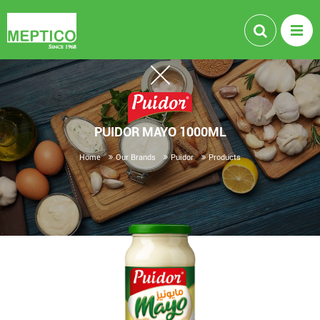
PUIDOR MAYO 1000ML
Home
Our Brands
Puidor
Products